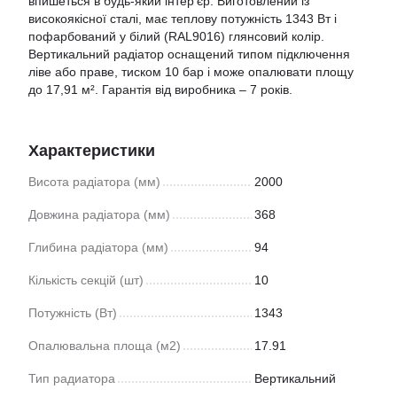
впишеться в будь-який інтер'єр. Виготовлений із
високоякісної сталі, має теплову потужність 1343 Вт і
пофарбований у білий (RAL9016) глянсовий колір.
Вертикальний радіатор оснащений типом підключення
ліве або праве, тиском 10 бар і може опалювати площу
до 17,91 м². Гарантія від виробника – 7 років.
Характеристики
Висота радіатора (мм)
2000
Довжина радіатора (мм)
368
Глибина радіатора (мм)
94
Кількість секцій (шт)
10
Потужність (Вт)
1343
Опалювальна площа (м2)
17.91
Тип радиатора
Вертикальний