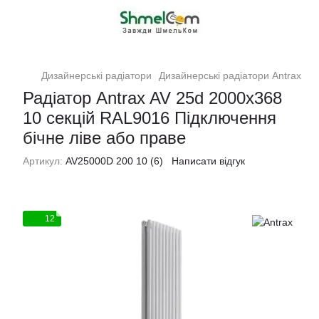
Дизайнерські радіатори
Дизайнерські радіатори Antrax
Ра
Радіатор Antrax AV 25d 2000x368
10 секцій RAL9016 Підключення
бічне ліве або праве
Артикул:
AV25000D 200 10 (6)
Написати відгук
12