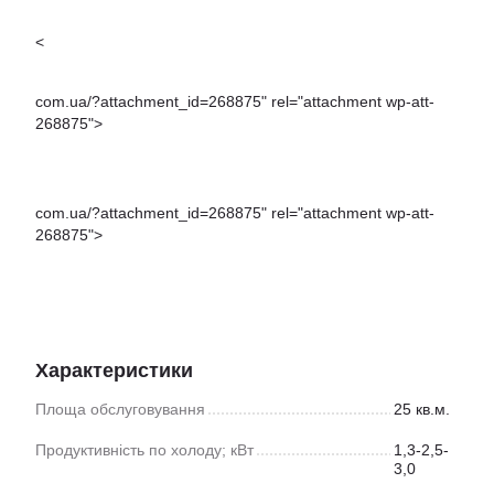
<
com.ua/?attachment_id=268875" rel="attachment wp-att-
268875">
com.ua/?attachment_id=268875" rel="attachment wp-att-
268875">
Характеристики
Площа обслуговування
25 кв.м.
Продуктивність по холоду; кВт
1,3-2,5-
3,0