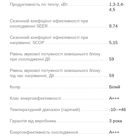
Продуктивність по теплу; кВт
1,3-3,4-
4,5
Сезонний коефіцієнт ефективності при
охолодженні SEER
8,74
Сезонний коефіцієнт ефективності при
нагріванні, SCOP
5,15
Рівень звукової потужності зовнішнього блоку
при охолодженні Дб
59
Рівень звукової потужності зовнішнього блоку
під час нагрівання, Дб
59
Колір
Білий
Клас енергоефективності
A+++
Температурний діапазон (гарячий)
-10--+46
Гарантія від виробника
3 рока
Енергоефективність охолодження
A+++