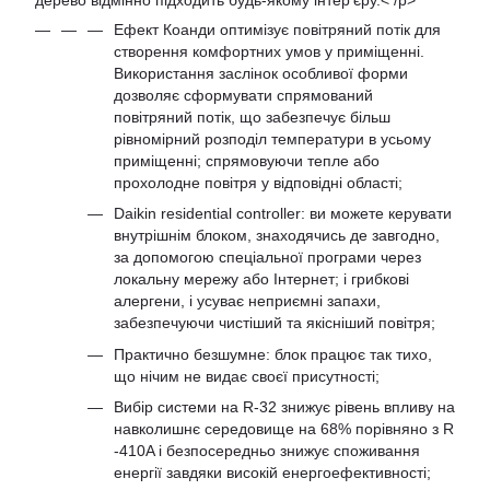
дерево відмінно підходить будь-якому інтер'єру.< /p>
Ефект Коанди оптимізує повітряний потік для
створення комфортних умов у приміщенні.
Використання заслінок особливої ​​форми
дозволяє сформувати спрямований
повітряний потік, що забезпечує більш
рівномірний розподіл температури в усьому
приміщенні; спрямовуючи тепле або
прохолодне повітря у відповідні області;
Daikin residential controller: ви можете керувати
внутрішнім блоком, знаходячись де завгодно,
за допомогою спеціальної програми через
локальну мережу або Інтернет; і грибкові
алергени, і усуває неприємні запахи,
забезпечуючи чистіший та якісніший повітря;
Практично безшумне: блок працює так тихо,
що нічим не видає своєї присутності;
Вибір системи на R-32 знижує рівень впливу на
навколишнє середовище на 68% порівняно з R
-410A і безпосередньо знижує споживання
енергії завдяки високій енергоефективності;