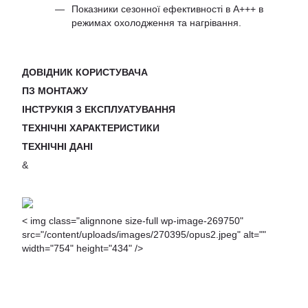
Показники сезонної ефективності в A+++ в
режимах охолодження та нагрівання.
ДОВІДНИК КОРИСТУВАЧА
ПЗ МОНТАЖУ
ІНСТРУКІЯ З ЕКСПЛУАТУВАННЯ
ТЕХНІЧНІ ХАРАКТЕРИСТИКИ
ТЕХНІЧНІ ДАНІ
&
< img class="alignnone size-full wp-image-269750"
src="/content/uploads/images/270395/opus2.jpeg" alt=""
width="754" height="434" />