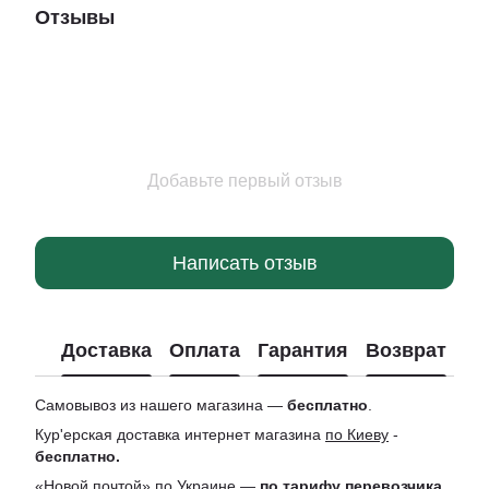
Отзывы
Добавьте первый отзыв
Написать отзыв
Доставка
Оплата
Гарантия
Возврат
Ко
Самовывоз из нашего магазина —
бесплатно
.
Кур'ерская доставка интернет магазина
по Киеву
-
бесплатно.
«Новой почтой» по Украине —
по тарифу перевозчика.