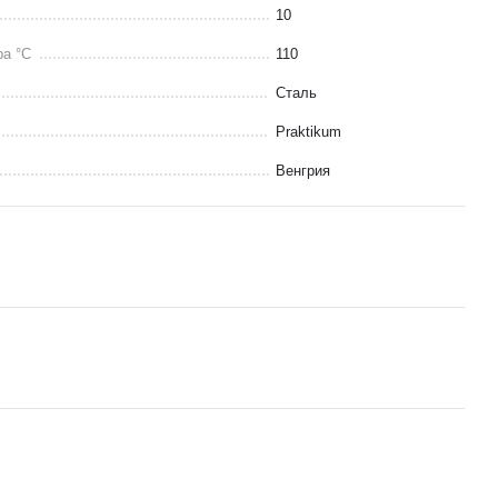
10
ра °C
110
Сталь
Praktikum
Венгрия