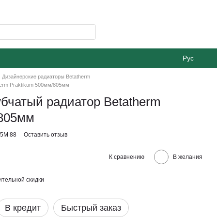
Рус
Дизайнерские радиаторы Betatherm
herm Praktikum 500мм/805мм
бчатый радиатор Betatherm
/805мм
05M 88
Оставить отзыв
К сравнению
В желания
тельной скидки
В кредит
Быстрый заказ