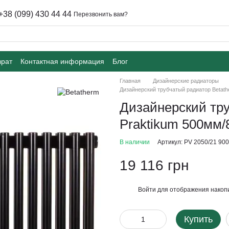
+38 (099) 430 44 44
Перезвонить вам?
врат
Контактная информация
Блог
Главная
Дизайнерские радиаторы
Дизайнерский трубчатый радиатор Betat
Дизайнерский тру
Praktikum 500мм
В наличии
Артикул: PV 2050/21 90
19 116 грн
Войти
для отображения накопи
%
Купить