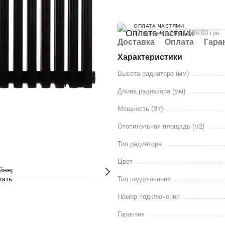
ОПЛАТА ЧАСТЯМИ
12 платежей по 1 593.00 грн
Доставка
Оплата
Гара
Характеристики
Высота радиатора (мм)
Длина радиатора (мм)
Мощность (Вт)
Отопительная площадь (м2)
Тип радиатора
Цвет
Тип подключения
Номер подключения
Гарантия