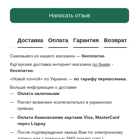
Написать отзыв
Доставка
Оплата
Гарантия
Возврат
Ко
Самовывоз из нашего магазина —
бесплатно
.
Кур'ерская доставка интернет магазина
по Киеву
-
бесплатно.
«Новой почтой» по Украине —
по тарифу перевозчика.
Больше информации о доставке
Оплата наличными
Расчет возможен исключительно в украинских
гривнах.
Оплата банковскими картами Visa, MasterCard
через Liqpay
После подтверждения заказа Вам по электронному
адресу или с помощью SMS придет счет с