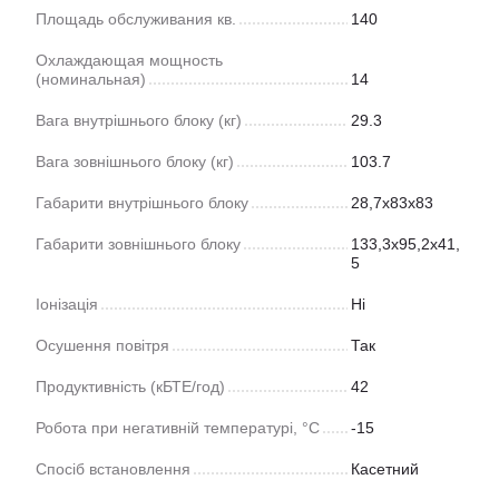
Площадь обслуживания кв.
140
Охлаждающая мощность
(номинальная)
14
Вага внутрішнього блоку (кг)
29.3
Вага зовнішнього блоку (кг)
103.7
Габарити внутрішнього блоку
28,7х83х83
Габарити зовнішнього блоку
133,3x95,2x41,
5
Іонізація
Ні
Осушення повітря
Так
Продуктивність (кБТЕ/год)
42
Робота при негативній температурі, °C
-15
Спосіб встановлення
Касетний