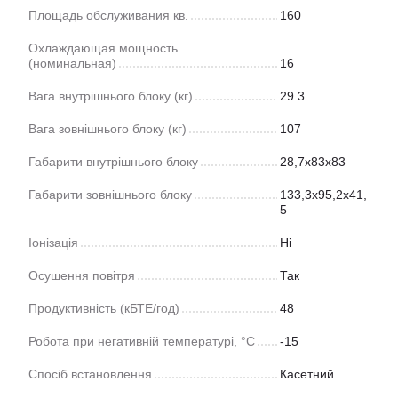
Площадь обслуживания кв.
160
Охлаждающая мощность
(номинальная)
16
Вага внутрішнього блоку (кг)
29.3
Вага зовнішнього блоку (кг)
107
Габарити внутрішнього блоку
28,7х83х83
Габарити зовнішнього блоку
133,3x95,2x41,
5
Іонізація
Ні
Осушення повітря
Так
Продуктивність (кБТЕ/год)
48
Робота при негативній температурі, °C
-15
Спосіб встановлення
Касетний