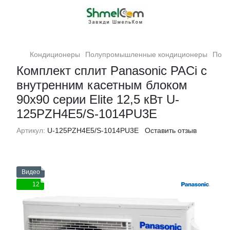
Кондиционеры
Полупромышленные кондиционеры
Полу
Комплект сплит Panasonic PACi с
внутренним касетным блоком
90х90 серии Elite 12,5 кВт U-
125PZH4E5/S-1014PU3E
Артикул:
U-125PZH4E5/S-1014PU3E
Оставить отзыв
Видео
12