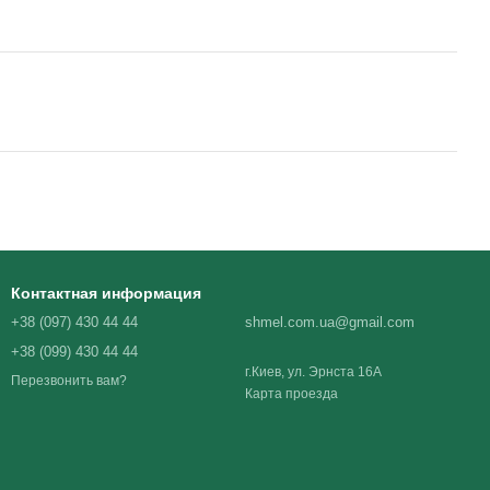
Контактная информация
+38 (097) 430 44 44
shmel.com.ua@gmail.com
+38 (099) 430 44 44
г.Киев, ул. Эрнста 16А
Перезвонить вам?
Карта проезда