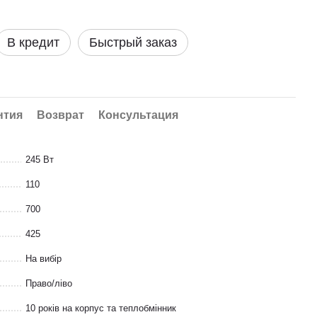
В кредит
Быстрый заказ
нтия
Возврат
Консультация
245 Вт
110
700
425
На вибір
Право/ліво
10 років на корпус та теплобмінник