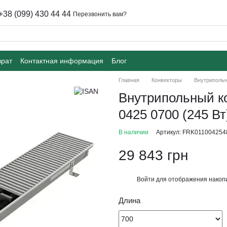
+38 (099) 430 44 44
Перезвонить вам?
врат
Контактная информация
Блог
Главная
Конвекторы
Внутрипольн
Внутрипольный к
0425 0700 (245 Вт
В наличии
Артикул: FRK011004254
29 843 грн
Войти
для отображения накопи
%
Длина