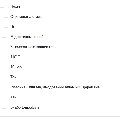
Чехія
Оцинкована сталь
Ні
Мідно-алюмінієвий
З природньою конвекцією
110°С
10 бар
Так
Рулонна / лінійна, анодований алюміній; дерев'яна
Так
J- або L-профіль