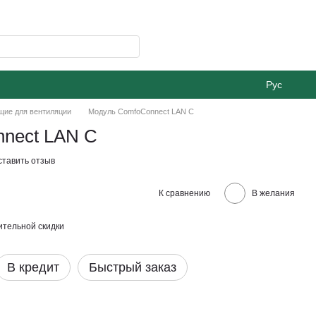
Рус
щие для вентиляции
Модуль ComfoConnect LAN C
nect LAN C
ставить отзыв
К сравнению
В желания
тельной скидки
В кредит
Быстрый заказ