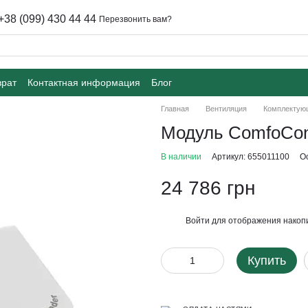
+38 (099) 430 44 44
Перезвонить вам?
врат
Контактная информация
Блог
Главная
Вентиляция
Комплектую
Модуль ComfoCon
В наличии
Артикул: 655011100
О
24 786 грн
Войти
для отображения накопи
%
Купить