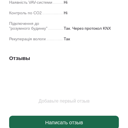
Наявність VAV-системи
Ні
Контроль по CO2
Ні
Підключення до
"розумного будинку"
Так. Через протокол KNX
Рекуперація вологи
Так
Отзывы
Добавьте первый отзыв
Написать отзыв