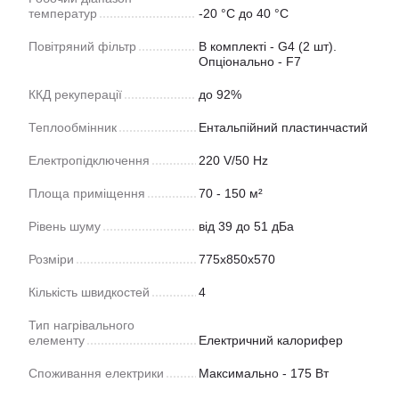
температур
-20 °C до 40 °C
Повітряний фільтр
В комплекті - G4 (2 шт).
Опціонально - F7
ККД рекуперації
до 92%
Теплообмінник
Ентальпійний пластинчастий
Електропідключення
220 V/50 Hz
Площа приміщення
70 - 150 м²
Рівень шуму
від 39 до 51 дБа
Розміри
775х850х570
Кількість швидкостей
4
Тип нагрівального
елементу
Електричний калорифер
Споживання електрики
Максимально - 175 Вт