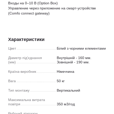
Входы на 0–10 В (Option Box)
Управление через приложение на смарт-устройстве
(Comfo connect gateway)
Характеристики
Цвет
Білий з чорними елементами
Діаметр під'єднання
Внутрішній - 160 мм.
(мм)
Зовнішній - 190 мм.
Країна-виробник
Німеччина
Вага
50 кг
Тип монтажу
Вертикальний
Максимальна витрата
повітря
350 м3/год
Робочий діапазон