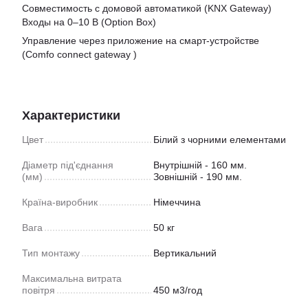
Совместимость с домовой автоматикой (KNX Gateway)
Входы на 0–10 В (Option Box)
Управление через приложение на смарт-устройстве
(Comfo connect gateway )
Характеристики
Цвет
Білий з чорними елементами
Діаметр під'єднання
Внутрішній - 160 мм.
(мм)
Зовнішній - 190 мм.
Країна-виробник
Німеччина
Вага
50 кг
Тип монтажу
Вертикальний
Максимальна витрата
повітря
450 м3/год