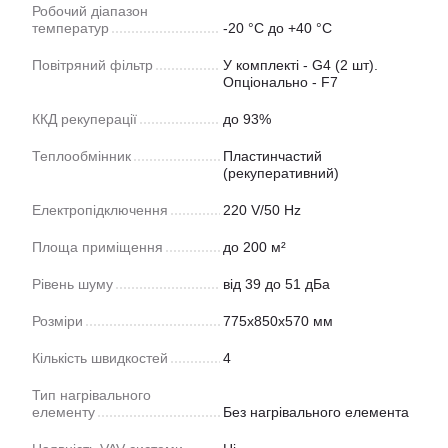
Робочий діапазон
температур
-20 °C до +40 °C
Повітряний фільтр
У комплекті - G4 (2 шт).
Опціонально - F7
ККД рекуперації
до 93%
Теплообмінник
Пластинчастий
(рекуперативний)
Електропідключення
220 V/50 Hz
Площа приміщення
до 200 м²
Рівень шуму
від 39 до 51 дБа
Розміри
775х850х570 мм
Кількість швидкостей
4
Тип нагрівального
елементу
Без нагрівального елемента