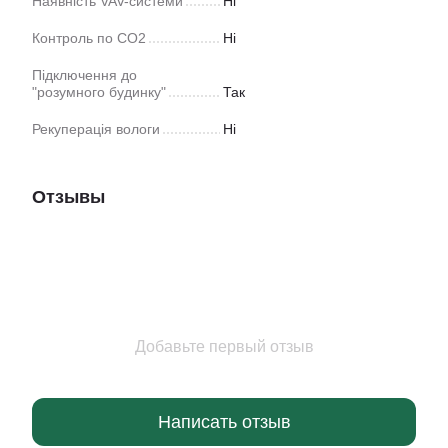
Наявність VAV-системи
Ні
Контроль по CO2
Ні
Підключення до
"розумного будинку"
Так
Рекуперація вологи
Ні
Отзывы
Добавьте первый отзыв
Написать отзыв