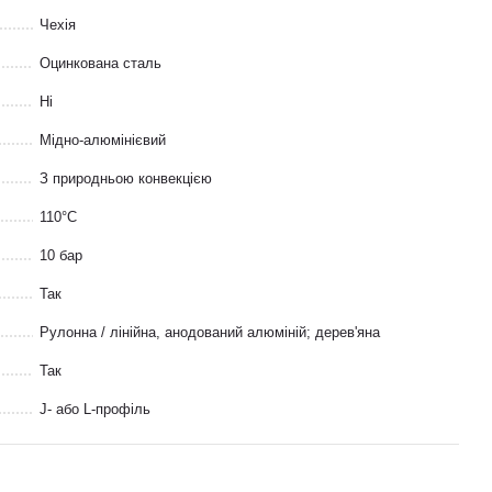
Чехія
Оцинкована сталь
Ні
Мідно-алюмінієвий
З природньою конвекцією
110°С
10 бар
Так
Рулонна / лінійна, анодований алюміній; дерев'яна
Так
J- або L-профіль