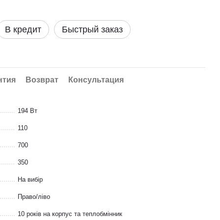
В кредит
Быстрый заказ
нтия
Возврат
Консультация
194 Вт
110
700
350
На вибір
Право/ліво
10 років на корпус та теплобмінник