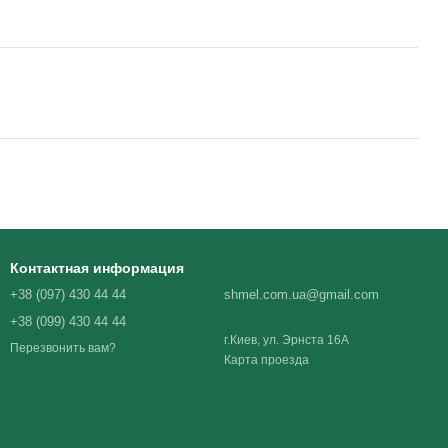
Контактная информация
+38 (097) 430 44 44
shmel.com.ua@gmail.com
+38 (099) 430 44 44
г.Киев, ул. Эрнста 16А
Перезвонить вам?
Карта проезда