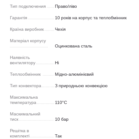
Тип подключения
Право/ліво
Гарантія
10 років на корпус та теплобмінник
Країна виробник
Чехія
Матеріал корпусу
Оцинкована сталь
Наявність
вентилятору
Ні
Теплообмінник
Мідно-алюмінієвий
Тип конвектора
З природньою конвекцією
Максимальна
температура
110°С
Маскимальний
тиск
10 бар
Решітка в
комплекті
Так