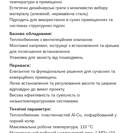
температури в приміщенні.
Естетичні дизайнерські грати з можливістю вибору
матеріалу (алюміній, нержавіюча сталь).
Підходить для використання в сухих приміщеннях та
системах структурних підлог.
Базове обладнання:
Теплообмінник з вентиляційним клапаном.
Монтажні напрямні, інструкції з встановлення та кришка
для полегшення встановлення.
Упаковка для захисту від пошкоджень.
Переваги:
Елегантне та функціональне рішення для сучасних та
комерційних приміщень.
Легке встановлення та регулювання висоти та ширини
відповідно до вимог проекту.
Висока ефективність та сумісність із
низькотемпературними системами.
Технічні параметри:
Теплообмінник: пластинчастий Al-Cu, пофарбований у
чорний колір.
Максимальна робоча температура: 110 °С.
Максимальний робочий надлишковий тиск: 1 МПа (10