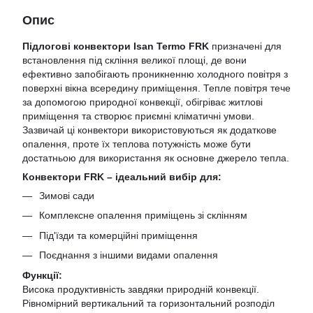
Опис
Підлогові конвектори Isan Termo FRK
призначені для
встановлення під скління великої площі, де вони
ефективно запобігають проникненню холодного повітря з
поверхні вікна всередину приміщення. Тепле повітря тече
за допомогою природної конвекції, обігріває житлові
приміщення та створює приємні кліматичні умови.
Зазвичай ці конвектори використовуються як додаткове
опалення, проте їх теплова потужність може бути
достатньою для використання як основне джерело тепла.
Конвектори FRK – ідеальний вибір для:
Зимові сади
Комплексне опалення приміщень зі склінням
Під'їзди та комерційні приміщення
Поєднання з іншими видами опалення
Функції:
Висока продуктивність завдяки природній конвекції.
Рівномірний вертикальний та горизонтальний розподіл