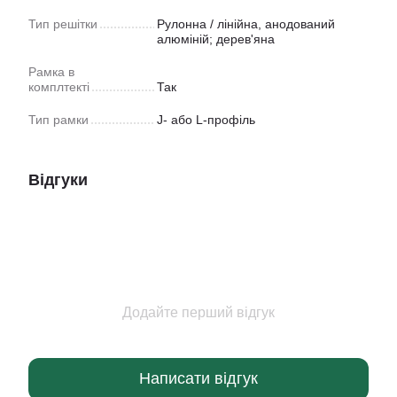
Тип решітки
Рулонна / лінійна, анодований
алюміній; дерев'яна
Рамка в
комплтекті
Так
Тип рамки
J- або L-профіль
Відгуки
Додайте перший відгук
Написати відгук