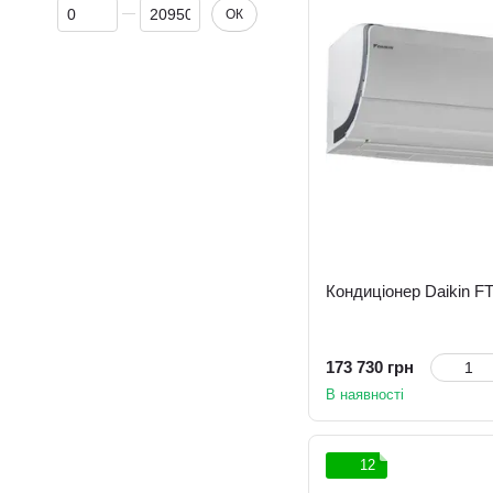
Від Ціна, грн
До Ціна, грн
ОК
Кондиціонер Daikin 
173 730 грн
В наявності
12