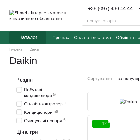
Перейти до основного контенту
+38 (097) 430 44 44
Каталог
Про нас
Оплата і доставка
Обмін та п
Головна
Daikin
Daikin
Сортування:
за популя
Розділ
Побутові
50
кондиціонери
1
Онлайн-контролер
50
Кондиціонери
5
Очищувачі повітря
12
Ціна, грн