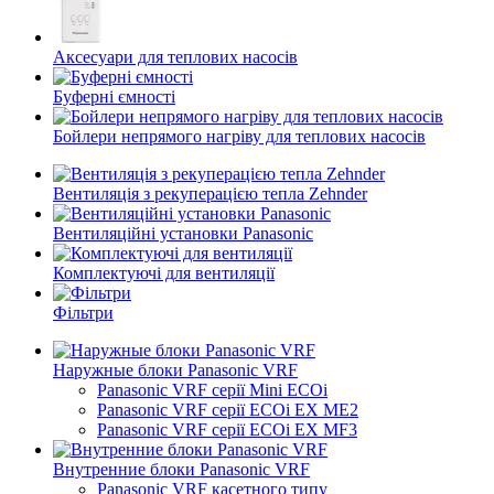
Аксесуари для теплових насосів
Буферні ємності
Бойлери непрямого нагріву для теплових насосів
Вентиляція з рекуперацією тепла Zehnder
Вентиляційні установки Panasonic
Комплектуючі для вентиляції
Фільтри
Наружные блоки Panasonic VRF
Panasonic VRF серії Mini ECOi
Panasonic VRF серії ECOi EX ME2
Panasonic VRF серії ECOi EX MF3
Внутренние блоки Panasonic VRF
Panasonic VRF касетного типу