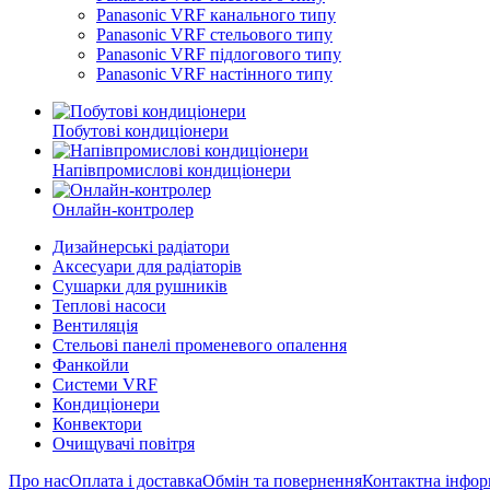
Panasonic VRF канального типу
Panasonic VRF стельового типу
Panasonic VRF підлогового типу
Panasonic VRF настінного типу
Побутові кондиціонери
Напівпромислові кондиціонери
Онлайн-контролер
Дизайнерські радіатори
Аксесуари для радіаторів
Сушарки для рушників
Теплові насоси
Вентиляція
Стельові панелі променевого опалення
Фанкойли
Системи VRF
Кондиціонери
Конвектори
Очищувачі повітря
Про нас
Оплата і доставка
Обмін та повернення
Контактна інфор