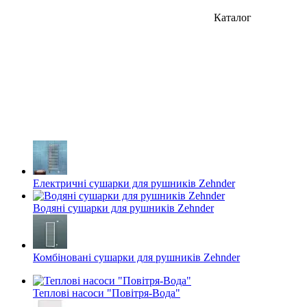
Каталог
Електричні сушарки для рушників Zehnder
Водяні сушарки для рушників Zehnder
Комбіновані сушарки для рушників Zehnder
Теплові насоси "Повітря-Вода"