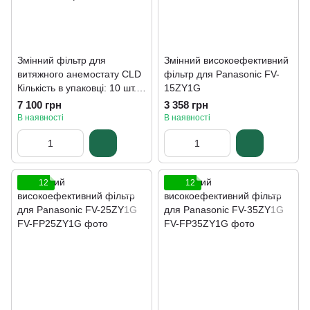
Змінний фільтр для
Змінний високоефективний
витяжного анемостату CLD
фільтр для Panasonic FV-
Кількість в упаковці: 10 шт.
15ZY1G
FIL-CLD-L158-W113-H9-
7 100 грн
3 358 грн
CRS-45%-10PC-WHITE
В наявності
В наявності
12
12