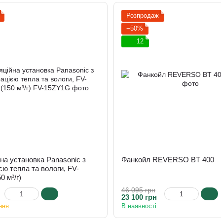
Розпродаж
−50%
12
на установка Panasonic з
Фанкойл REVERSO BT 400
єю тепла та вологи, FV-
0 м³/г)
46 095 грн
23 100 грн
ння
В наявності