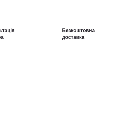
ьтація
Безкоштовна
ра
доставка