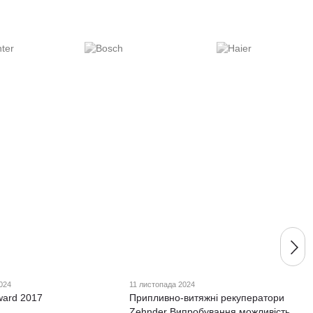
024
11 листопада 2024
ward 2017
Припливно-витяжні рекуператори
Zehnder Випробування можливість