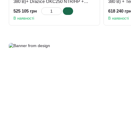
380 В)+ Drazice OKC250 NTR/HP +
380 В) + Т
Теплоакумулятор Drazice NAD 50 v1
100 v1 + Б
525 105 грн
618 240 гр
OKC300NT
В наявності
В наявності