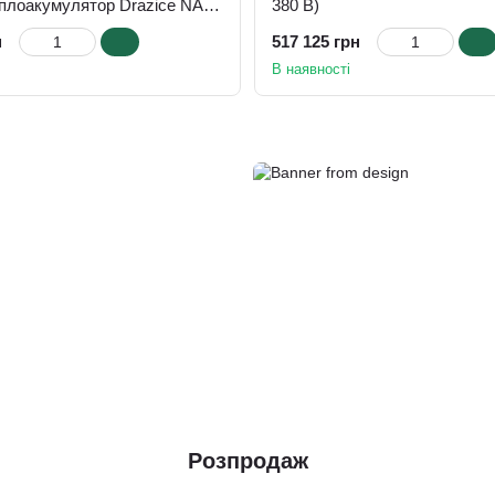
еплоакумулятор Drazice NAD
380 В)
ойлер Drazice
н
517 125 грн
R/HP
В наявності
Розпродаж