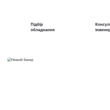
Підбір
Консул
обладнання
інжене