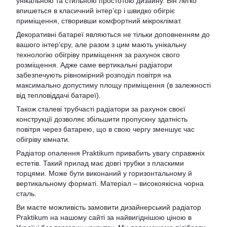
унікальною та стильною простотою дизайну. Він легко
впишеться в класичний інтер’єр і швидко обігріє
приміщення, створивши комфортний мікроклімат.
Декоративні батареї являються не тільки доповненням до
вашого інтер’єру, але разом з цим мають унікальну
технологію обігріву приміщення за рахунок свого
розміщення. Адже саме вертикальні радіатори
забезпечують рівномірний розподіл повітря на
максимально допустиму площу приміщення (в залежності
від тепловіддачі батареї).
Також сталеві трубчасті радіатори за рахунок своєї
конструкції дозволяє збільшити пропускну здатність
повітря через батарею, що в свою чергу зменшує час
обігріву кімнати.
Радіатор опалення Praktikum привабить увагу справжніх
естетів. Такий прилад має довгі трубки з пласкими
торцями. Може бути виконаний у горизонтальному й
вертикальному форматі. Матеріал – високоякісна чорна
сталь.
Ви маєте можливість замовити дизайнерський радіатор
Praktikum на нашому сайті за найвигіднішою ціною в