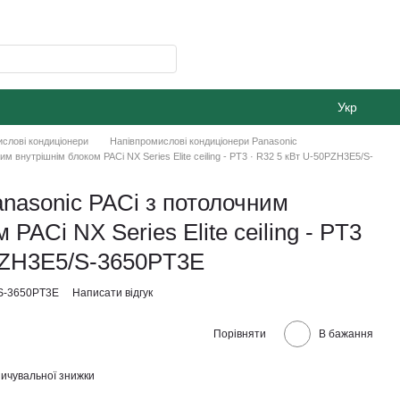
Укр
слові кондиціонери
Напівпромислові кондиціонери Panasonic
им внутрішнім блоком PACi NX Series Elite ceiling - PT3 · R32 5 кВт U-50PZH3E5/S-
anasonic PACi з потолочним
 PACi NX Series Elite ceiling - PT3
0PZH3E5/S-3650PT3E
S-3650PT3E
Написати відгук
Порівняти
В бажання
ичувальної знижки