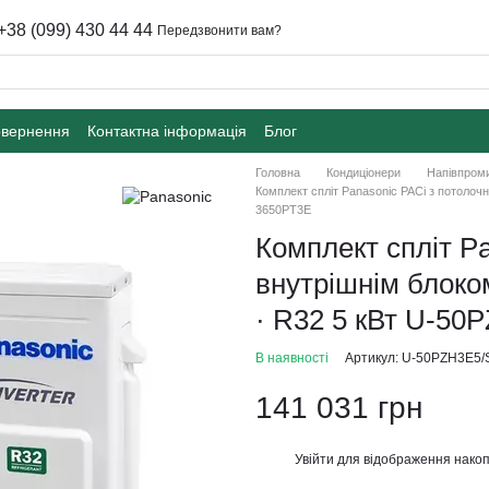
+38 (099) 430 44 44
Передзвонити вам?
овернення
Контактна інформація
Блог
Головна
Кондиціонери
Напівпроми
Комплект спліт Panasonic PACi з потолочн
3650PT3E
Комплект спліт P
внутрішнім блоком
· R32 5 кВт U-5
В наявності
Артикул: U-50PZH3E5/
141 031 грн
Увійти
для відображення накоп
%