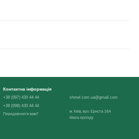
Контактна інформація
+38 (097) 430 44 44
shmel.com.ua@gmail.com
+38 (099) 430 44 44
м. Київ, вул. Ернста 16А
Передзвонити вам?
Мапа проїзду