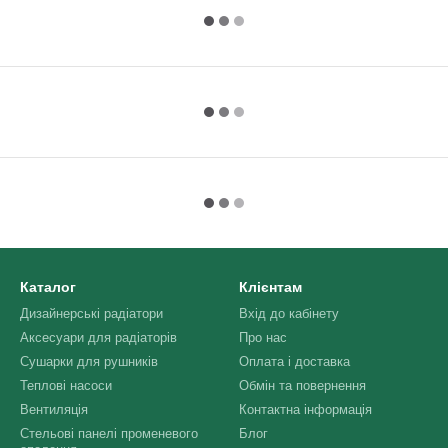
Каталог
Клієнтам
Дизайнерські радіатори
Вхід до кабінету
Аксесуари для радіаторів
Про нас
Сушарки для рушників
Оплата і доставка
Теплові насоси
Обмін та повернення
Вентиляція
Контактна інформація
Стельові панелі променевого
Блог