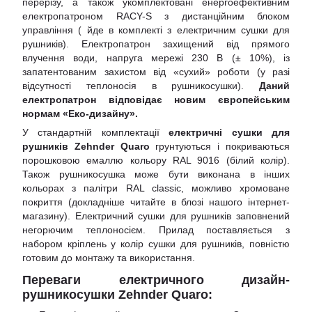
перерізу, а також укомплектовані енергоефективним
електропатроном RACY-S з дистанційним блоком
управління ( йде в комплекті з електричним сушки для
рушників). Електропатрон захищений від прямого
влучення води, напруга мережі 230 В (± 10%), із
запатентованим захистом від «сухий» роботи (у разі
відсутності теплоносія в рушникосушки).
Даний
електропатрон відповідає новим європейським
нормам «Еко-дизайну».
У стандартній комплектації
електричні сушки для
рушників Zehnder Quaro
грунтуються і покриваються
порошковою емаллю кольору RAL 9016 (білий колір).
Також рушникосушка може бути виконана в інших
кольорах з палітри RAL classic, можливо хромоване
покриття (докладніше читайте в блозі нашого інтернет-
магазину). Електричний сушки для рушників заповнений
негорючим теплоносієм. Прилад поставляється з
набором кріплень у колір сушки для рушників, повністю
готовим до монтажу та використання.
Переваги електричного дизайн-
рушникосушки Zehnder
Quaro
: