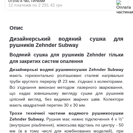
ОПЛАТА ЧАСТИНАМИ
12 платежів по 2 291.42 грн
Опис
Дизайнерський водяний сушка для
рушників Zehnder Subway
Водяний сушка для рушників Zehnder тільки
для закритих систем опалення
Дизайнерські водяні рушникосушки Zehnder Subway
мають горизонтально розташовані сталеві нагрівальні
труби круглого перерізу Ø 23 мм, з'єднані з колекторами.
Всі з'єднання виконані методом лазерного зварювання,
що надає зовнішньому вигляду сушки для рушників
цілісний вигляд, без видимих ​​зварних швів. Колектори
мають квадратний перетин 30 х 30 мм.
Трохи технічної частини водяного рушникосушки
Zehnder Subway.
Рушник має нижнє підключення 4 х ½"
(внутрішнє різьблення), міжосьова відстань по центру - 50
мм (в в тому числі для комбінованих моделей), при