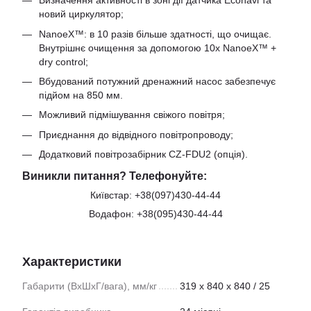
Визначення активності в зоні дії датчика Econavi та
новий циркулятор;
NanoeХ™: в 10 разів більше здатності, що очищає.
Внутрішнє очищення за допомогою 10x NanoeX™ +
dry control;
Вбудований потужний дренажний насос забезпечує
підйом на 850 мм.
Можливий підмішування свіжого повітря;
Приєднання до відвідного повітропроводу;
Додатковий повітрозабірник CZ-FDU2 (опція).
Виникли питання? Телефонуйте:
Київстар:
+38(097)430-44-44
Водафон:
+38(095)430-44-44
Характеристики
Габарити (ВхШхГ/вага), мм/кг
319 х 840 х 840 / 25