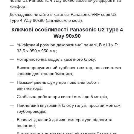
новий U2 Panasonic 4 Way 90x90 забезпечує здоров'я та
комфорт.
Докладніше читайте в каталозі
Panasonic VRF серії U2
Type 4 Way 90x90
(англійською мові).
Ключові особливості Panasonic U2 Type 4
Way 90x90
Уніфіковані розміри декоративної панелі, В х Ш х Г:
33,5 х 950 х 950 мм;
Чотирипоточна модель касетного блоку;
Високопродуктивний турбовентилятор, нова система
каналів для теплообмінника;
Низький рівень шуму при повільній роботі
вентилятора;
Стабільна робота при висоті стелі до 5 метрів;
Найлегший внутрішній блок у галузі, простий монтаж
трубопроводів;
Econavi: доданий датчик температури підлоги та
вологості;