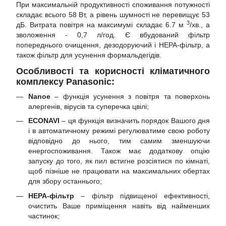
При максимальній продуктивності споживання потужності
складає всього 58 Вт, а рівень шумності не перевищує 53
3
дБ. Витрата повітря на максимумі складає 6.7 м
/хв., а
зволоження - 0,7 л/год. Є вбудований фільтр
попереднього очищення, дезодоруючий і НЕРА-фільтр, а
також фільтр для усунення формальдегідів.
Особливості та корисності кліматичного
комплексу Panasonic:
Nanoe
– функція усунення з повітря та поверхонь
алергенів, вірусів та суперечка цвілі;
ECONAVI
– ця функція визначить порядок Вашого дня
і в автоматичному режимі регулюватиме свою роботу
відповідно до нього, тим самим зменшуючи
енергоспоживання. Також має додаткову опцію
запуску до того, як пил встигне розсіятися по кімнаті,
щоб пізніше не працювати на максимальних обертах
для збору останнього;
НЕРА-фільтр
– фільтр підвищеної ефективності,
очистить Ваше приміщення навіть від найменших
частинок;