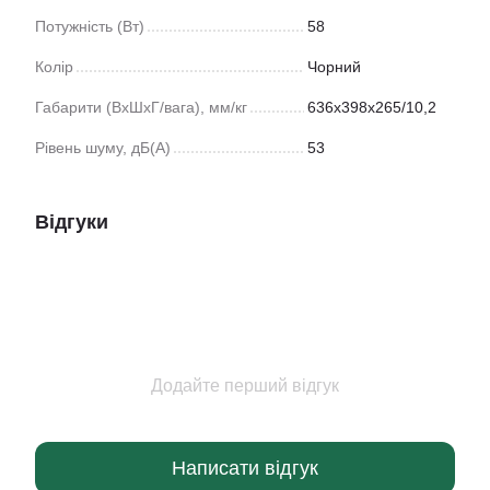
Потужність (Вт)
58
Колір
Чорний
Габарити (ВхШхГ/вага), мм/кг
636x398x265/10,2
Рівень шуму, дБ(А)
53
Відгуки
Додайте перший відгук
Написати відгук