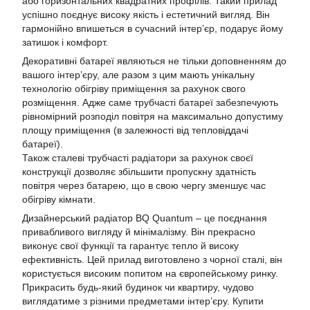
або горизонтальних квадратних профілів. Такий прилад
успішно поєднує високу якість і естетичний вигляд. Він
гармонійно впишеться в сучасний інтер’єр, подарує йому
затишок і комфорт.
Декоративні батареї являються не тільки доповненням до
вашого інтер’єру, але разом з цим мають унікальну
технологію обігріву приміщення за рахунок свого
розміщення. Адже саме трубчасті батареї забезпечують
рівномірний розподіл повітря на максимально допустиму
площу приміщення (в залежності від тепловіддачі
батареї).
Також сталеві трубчасті радіатори за рахунок своєї
конструкції дозволяє збільшити пропускну здатність
повітря через батарею, що в свою чергу зменшує час
обігріву кімнати.
Дизайнерський радіатор BQ Quantum – це поєднання
привабливого вигляду й мінімалізму. Він прекрасно
виконує свої функції та гарантує тепло й високу
ефективність. Цей прилад виготовлено з чорної сталі, він
користується високим попитом на європейському ринку.
Прикрасить будь-який будинок чи квартиру, чудово
виглядатиме з різними предметами інтер’єру. Купити