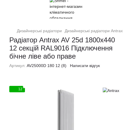
Дизайнерські радіатори
Дизайнерські радіатори Antrax
Ра
Радіатор Antrax AV 25d 1800x440
12 секцій RAL9016 Підключення
бічне ліве або праве
Артикул:
AV25000D 180 12 (8)
Написати відгук
12