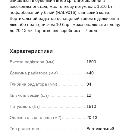
впишеться в будь-який інтер'єр. Виготовлений із
високоякісної сталі, має теплову потужність 1510 Вт і
пофарбований у білий (RAL9016) глянсовий колір.
Вертикальний радіатор оснащений типом підключення
ліве або праве, тиском 10 бар і може опалювати площу
до 20,13 м². Гарантія від виробника – 7 років.
Характеристики
Висота радіатора (мм)
1800
Довжина радіатора (мм)
440
Глибина радіатора (мм)
94
Кількість секцій (шт)
12
Потужність (Вт)
1510
Опалювальна площа (м2)
20.13
Тип радиатора
Вертикальний