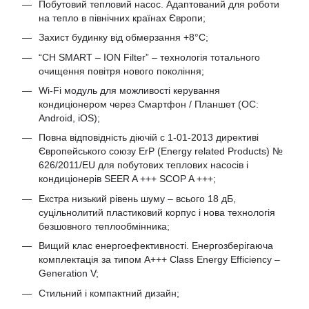
Побутовий тепловий насос. Адаптований для роботи
на тепло в північних країнах Європи;
Захист будинку від обмерзання +8°C;
“CH SMART – ION Filter” – технологія тотального
очищення повітря нового покоління;
Wi-Fi модуль для можливості керування
кондиціонером через Смартфон / Планшет (ОС:
Android, iOS);
Повна відповідність діючій c 1-01-2013 директиві
Європейського союзу ErP (Energy related Products) №
626/2011/EU для побутових теплових насосів і
кондиціонерів SEER A +++ SCOP A +++;
Екстра низький рівень шуму – всього 18 дБ,
суцільнолитий пластиковий корпус і нова технологія
безшовного теплообмінника;
Вищий клас енергоефективності. Енергозберігаюча
комплектація за типом A+++ Class Energy Efficiency –
Generation V;
Стильний і компактний дизайн;