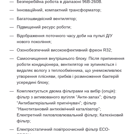
Безперебійна робота в діапазоні 96В-260В.
Інноваційний, компактний трансформатор;
Багатошвидкісний вентилятор;
Підвищений ресурс роботи;
Відображення поточного часу доби на пульті Д/У
нового покоління;
Озонобезпечний високоефективний фреон R32;
Самоочищення внутрішнього блоку. Після припинення
роботи кондиціонера, вентилятор не зупиняється і
видаляє вологу з теплообмінника, що унеможливлює
утворення плісняви, грибків і розмноження бактерій
усередині блоку;
Комплектується двома фільтрами на вибір (опція):
фільтр з активованого вугілля “Анти-запах”; фільтр
“Антибактеріальний пригнічувач”; фільтр
“Нанотитановий антихімічний каталізатор”;
Електретний пиловловлювальний фільтр; Катехіновий
фільтр;
Електростатичний повітроочисний фільтр ЕСО-