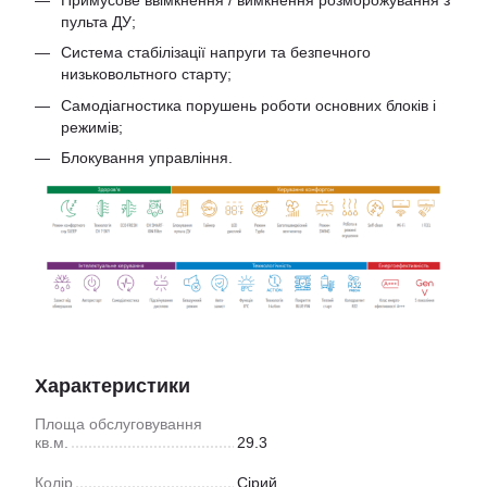
Примусове ввімкнення / вимкнення розморожування з
пульта ДУ;
Система стабілізації напруги та безпечного
низьковольтного старту;
Самодіагностика порушень роботи основних блоків і
режимів;
Блокування управління.
Характеристики
Площа обслуговування
кв.м.
29.3
Колір
Сірий