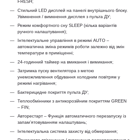
FRESH;
Стильний LED дисплей на панелі внутрішнього блоку.
Увімкнення / вимкнення дисплея з пульта ДУ;
Режим комфортного сну SLЕЕР (кілька варіантів
ручного налаштування);
Інтелектуальне управління в режимі AUTO –
автоматична зміна режимів роботи залежно від змін
температури в приміщенні;
24-годинний таймер на вмикання і вимикання;
Затримка пуску вентилятора з метою
унеможливлення обдування холодним повітрям у
режимі нагрівання;
Бактерицидне покриття пульта ДУ;
Теплообмінники з антикорозійним покриттям GREEN
– FIN;
Авторестарт – Функція автоматичного перезапуску із
запам’ятовуванням налаштувань;
Інтелектуальна система захисту від обмерзання;