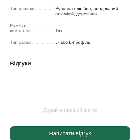
Тип решітки
Рулонна / лінійна, анодований
алюміній; дерев'яна
Рамка в
комплтекті
Так
Тип рамки
J- або L-профіль
Відгуки
Додайте перший відгук
Написати відгук