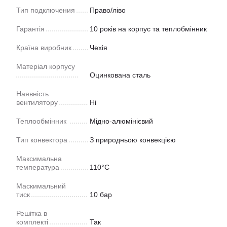
Тип подключения
Право/ліво
Гарантія
10 років на корпус та теплобмінник
Країна виробник
Чехія
Матеріал корпусу
Оцинкована сталь
Наявність
вентилятору
Ні
Теплообмінник
Мідно-алюмінієвий
Тип конвектора
З природньою конвекцією
Максимальна
температура
110°С
Маскимальний
тиск
10 бар
Решітка в
комплекті
Так