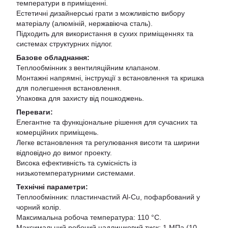
температури в приміщенні.
Естетичні дизайнерські грати з можливістю вибору
матеріалу (алюміній, нержавіюча сталь).
Підходить для використання в сухих приміщеннях та
системах структурних підлог.
Базове обладнання:
Теплообмінник з вентиляційним клапаном.
Монтажні напрямні, інструкції з встановлення та кришка
для полегшення встановлення.
Упаковка для захисту від пошкоджень.
Переваги:
Елегантне та функціональне рішення для сучасних та
комерційних приміщень.
Легке встановлення та регулювання висоти та ширини
відповідно до вимог проекту.
Висока ефективність та сумісність із
низькотемпературними системами.
Технічні параметри:
Теплообмінник: пластинчастий Al-Cu, пофарбований у
чорний колір.
Максимальна робоча температура: 110 °С.
Максимальний робочий надлишковий тиск: 1 МПа (10