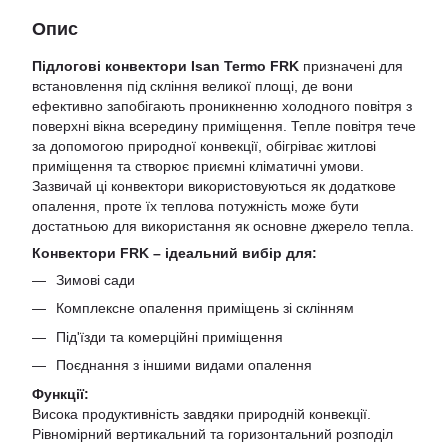
Опис
Підлогові конвектори Isan Termo FRK
призначені для
встановлення під скління великої площі, де вони
ефективно запобігають проникненню холодного повітря з
поверхні вікна всередину приміщення. Тепле повітря тече
за допомогою природної конвекції, обігріває житлові
приміщення та створює приємні кліматичні умови.
Зазвичай ці конвектори використовуються як додаткове
опалення, проте їх теплова потужність може бути
достатньою для використання як основне джерело тепла.
Конвектори FRK – ідеальний вибір для:
Зимові сади
Комплексне опалення приміщень зі склінням
Під'їзди та комерційні приміщення
Поєднання з іншими видами опалення
Функції:
Висока продуктивність завдяки природній конвекції.
Рівномірний вертикальний та горизонтальний розподіл