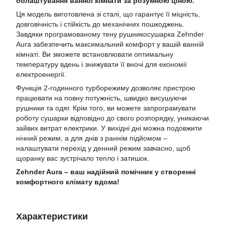
облаштування ванної кімнати за розумною ціною.
Ця модель виготовлена зі сталі, що гарантує її міцність,
довговічність і стійкість до механічних пошкоджень.
Завдяки програмованому тену рушникосушарка Zehnder
Aura забезпечить максимальний комфорт у вашій ванній
кімнаті. Ви зможете встановлювати оптимальну
температуру вдень і знижувати її вночі для економії
електроенергії.
Функція 2-годинного турборежиму дозволяє пристрою
працювати на повну потужність, швидко висушуючи
рушники та одяг. Крім того, ви можете запрограмувати
роботу сушарки відповідно до свого розпорядку, уникаючи
зайвих витрат електрики. У вихідні дні можна подовжити
нічний режим, а для днів з раннім підйомом –
налаштувати перехід у денний режим завчасно, щоб
щоранку вас зустрічало тепло і затишок.
Zehnder Aura – ваш надійний помічник у створенні
комфортного клімату вдома!
Характеристики