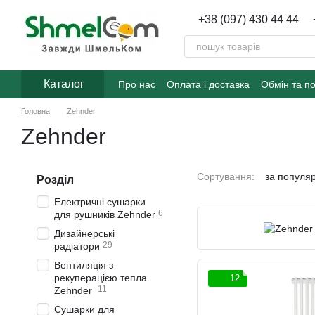
Перейти до основного контенту
+38 (097) 430 44 44
Каталог
Про нас
Оплата і доставка
Обмін та п
Головна
Zehnder
Zehnder
Сортування:
за популя
Розділ
Електричні сушарки
6
для рушників Zehnder
Дизайнерські
29
радіатори
Вентиляція з
рекуперацією тепла
12
11
Zehnder
Сушарки для