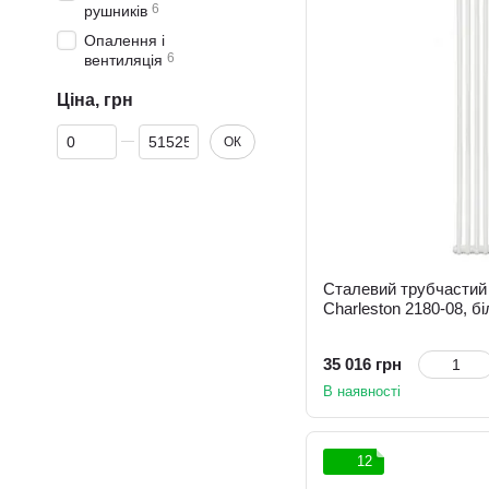
6
рушників
Опалення і
6
вентиляція
Ціна, грн
Від Ціна, грн
До Ціна, грн
ОК
Сталевий трубчастий 
Charleston 2180-08, б
35 016 грн
В наявності
12