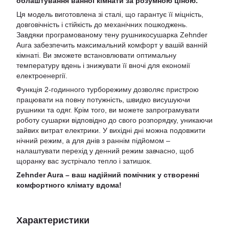
облаштування ванної кімнати за розумною ціною.
Ця модель виготовлена зі сталі, що гарантує її міцність,
довговічність і стійкість до механічних пошкоджень.
Завдяки програмованому тену рушникосушарка Zehnder
Aura забезпечить максимальний комфорт у вашій ванній
кімнаті. Ви зможете встановлювати оптимальну
температуру вдень і знижувати її вночі для економії
електроенергії.
Функція 2-годинного турборежиму дозволяє пристрою
працювати на повну потужність, швидко висушуючи
рушники та одяг. Крім того, ви можете запрограмувати
роботу сушарки відповідно до свого розпорядку, уникаючи
зайвих витрат електрики. У вихідні дні можна подовжити
нічний режим, а для днів з раннім підйомом –
налаштувати перехід у денний режим завчасно, щоб
щоранку вас зустрічало тепло і затишок.
Zehnder Aura – ваш надійний помічник у створенні
комфортного клімату вдома!
Характеристики