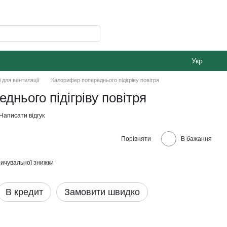
Укр
 для вентиляції
Калорифер попереднього підігріву повітря
нього підігріву повітря
Написати відгук
Порівняти
В бажання
ичувальної знижки
В кредит
Замовити швидко