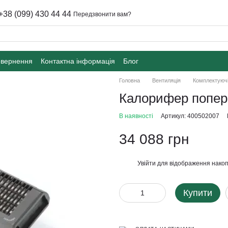
+38 (099) 430 44 44
Передзвонити вам?
овернення
Контактна інформація
Блог
Головна
Вентиляція
Комплектуючі
Калорифер поперед
В наявності
Артикул: 400502007
34 088 грн
Увійти
для відображення накоп
%
Купити