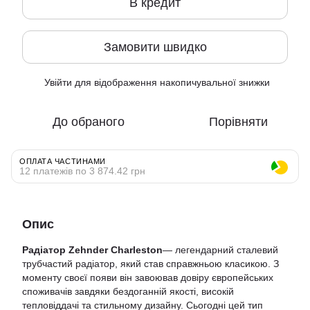
В кредит
Замовити швидко
Увійти
для відображення накопичувальної знижки
%
До обраного
Порівняти
ОПЛАТА ЧАСТИНАМИ
12 платежів по 3 874.42 грн
Опис
Радіатор Zehnder Charleston
— легендарний сталевий
трубчастий радіатор, який став справжньою класикою. З
моменту своєї появи він завоював довіру європейських
споживачів завдяки бездоганній якості, високій
тепловіддачі та стильному дизайну. Сьогодні цей тип