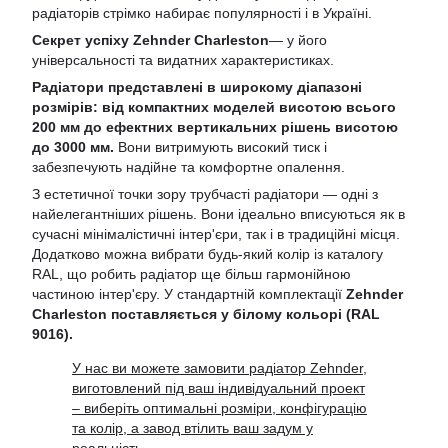
радіаторів стрімко набирає популярності і в Україні.
Секрет успіху Zehnder Charleston
— у його
універсальності та видатних характеристиках.
Радіатори представлені в широкому діапазоні
розмірів:
від компактних моделей висотою всього
200 мм до ефектних вертикальних рішень висотою
до 3000 мм.
Вони витримують високий тиск і
забезпечують надійне та комфортне опалення.
З естетичної точки зору трубчасті радіатори — одні з
найелегантніших рішень. Вони ідеально вписуються як в
сучасні мінімалістичні інтер'єри, так і в традиційні місця.
Додатково можна вибрати будь-який колір із каталогу
RAL, що робить радіатор ще більш гармонійною
частиною інтер'єру. У стандартній комплектації
Zehnder
Charleston поставляється у білому кольорі (RAL
9016).
У нас ви можете замовити радіатор Zehnder,
виготовлений під ваш індивідуальний проект
– виберіть оптимальні розміри, конфігурацію
та колір, а завод втілить ваш задум у