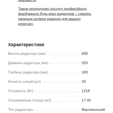
реальність
.
Також пропонуємо послугу професійного
фарбування будь-яких радіаторів – створіть
ідеальне колірне рішення для вашого
інтер'єру.
Характеристики
Висота радіатора (мм)
600
Довжина радіатора (мм)
920
Глибина радіатора (мм)
100
Кількість секцій (шт)
20
Потужність (Вт)
1218
Опалювальна площа (м2)
17.40
Тип радиатора
Вертикальний