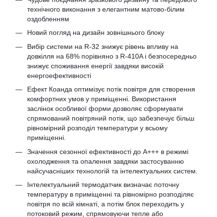
технічного виконання з елегантним матово-білим
оздобленням
Новий погляд на дизайн зовнішнього блоку
Вибір системи на R-32 знижує рівень впливу на
довкілля на 68% порівняно з R-410A і безпосередньо
знижує споживання енергії завдяки високій
енергоефективності
Ефект Коанда оптимізує потік повітря для створення
комфортних умов у приміщенні. Використання
заслінок особливої ​​форми дозволяє сформувати
спрямований повітряний потік, що забезпечує більш
рівномірний розподіл температури у всьому
приміщенні.
Значення сезонної ефективності до A+++ в режимі
охолодження та опалення завдяки застосуванню
найсучасніших технологій та інтелектуальних систем.
Інтелектуальний термодатчик визначає поточну
температуру в приміщенні та рівномірно розподіляє
повітря по всій кімнаті, а потім блок переходить у
потоковий режим, спрямовуючи тепле або