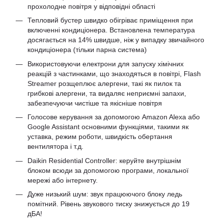
прохолодне повітря у відповідні області
Тепловий бустер швидко обігріває приміщення при
включенні кондиціонера. Встановлена ​​температура
досягається на 14% швидше, ніж у випадку звичайного
кондиціонера (тільки парна система)
Використовуючи електрони для запуску хімічних
реакцій з частинками, що знаходяться в повітрі, Flash
Streamer розщеплює алергени, такі як пилок та
грибкові алергени, та видаляє неприємні запахи,
забезпечуючи чистіше та якісніше повітря
Голосове керування за допомогою Amazon Alexa або
Google Assistant основними функціями, такими як
уставка, режим роботи, швидкість обертання
вентилятора і т.д.
Daikin Residential Controller: керуйте внутрішнім
блоком всюди за допомогою програми, локальної
мережі або інтернету.
Дуже низький шум: звук працюючого блоку ледь
помітний. Рівень звукового тиску знижується до 19
дБА!