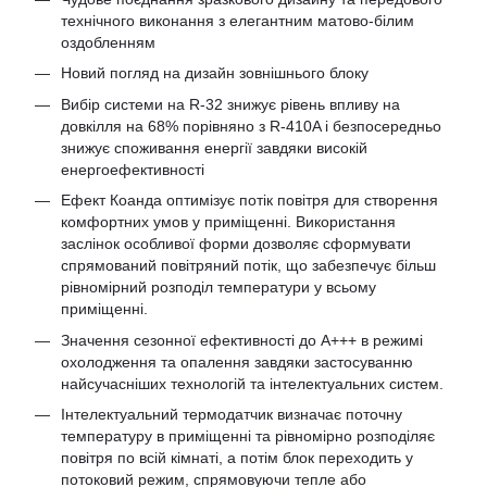
технічного виконання з елегантним матово-білим
оздобленням
Новий погляд на дизайн зовнішнього блоку
Вибір системи на R-32 знижує рівень впливу на
довкілля на 68% порівняно з R-410A і безпосередньо
знижує споживання енергії завдяки високій
енергоефективності
Ефект Коанда оптимізує потік повітря для створення
комфортних умов у приміщенні. Використання
заслінок особливої ​​форми дозволяє сформувати
спрямований повітряний потік, що забезпечує більш
рівномірний розподіл температури у всьому
приміщенні.
Значення сезонної ефективності до A+++ в режимі
охолодження та опалення завдяки застосуванню
найсучасніших технологій та інтелектуальних систем.
Інтелектуальний термодатчик визначає поточну
температуру в приміщенні та рівномірно розподіляє
повітря по всій кімнаті, а потім блок переходить у
потоковий режим, спрямовуючи тепле або