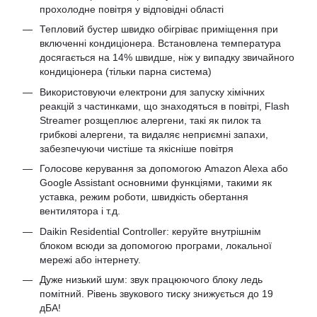
прохолодне повітря у відповідні області
Тепловий бустер швидко обігріває приміщення при
включенні кондиціонера. Встановлена ​​температура
досягається на 14% швидше, ніж у випадку звичайного
кондиціонера (тільки парна система)
Використовуючи електрони для запуску хімічних
реакцій з частинками, що знаходяться в повітрі, Flash
Streamer розщеплює алергени, такі як пилок та
грибкові алергени, та видаляє неприємні запахи,
забезпечуючи чистіше та якісніше повітря
Голосове керування за допомогою Amazon Alexa або
Google Assistant основними функціями, такими як
уставка, режим роботи, швидкість обертання
вентилятора і т.д.
Daikin Residential Controller: керуйте внутрішнім
блоком всюди за допомогою програми, локальної
мережі або інтернету.
Дуже низький шум: звук працюючого блоку ледь
помітний. Рівень звукового тиску знижується до 19
дБА!