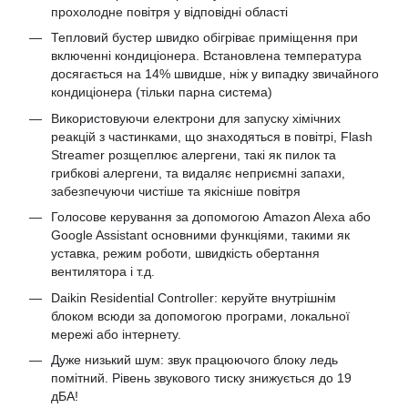
прохолодне повітря у відповідні області
Тепловий бустер швидко обігріває приміщення при
включенні кондиціонера. Встановлена ​​температура
досягається на 14% швидше, ніж у випадку звичайного
кондиціонера (тільки парна система)
Використовуючи електрони для запуску хімічних
реакцій з частинками, що знаходяться в повітрі, Flash
Streamer розщеплює алергени, такі як пилок та
грибкові алергени, та видаляє неприємні запахи,
забезпечуючи чистіше та якісніше повітря
Голосове керування за допомогою Amazon Alexa або
Google Assistant основними функціями, такими як
уставка, режим роботи, швидкість обертання
вентилятора і т.д.
Daikin Residential Controller: керуйте внутрішнім
блоком всюди за допомогою програми, локальної
мережі або інтернету.
Дуже низький шум: звук працюючого блоку ледь
помітний. Рівень звукового тиску знижується до 19
дБА!