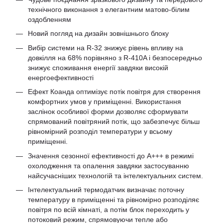
технічного виконання з елегантним матово-білим
оздобленням
Новий погляд на дизайн зовнішнього блоку
Вибір системи на R-32 знижує рівень впливу на
довкілля на 68% порівняно з R-410A і безпосередньо
знижує споживання енергії завдяки високій
енергоефективності
Ефект Коанда оптимізує потік повітря для створення
комфортних умов у приміщенні. Використання
заслінок особливої ​​форми дозволяє сформувати
спрямований повітряний потік, що забезпечує більш
рівномірний розподіл температури у всьому
приміщенні.
Значення сезонної ефективності до A+++ в режимі
охолодження та опалення завдяки застосуванню
найсучасніших технологій та інтелектуальних систем.
Інтелектуальний термодатчик визначає поточну
температуру в приміщенні та рівномірно розподіляє
повітря по всій кімнаті, а потім блок переходить у
потоковий режим, спрямовуючи тепле або