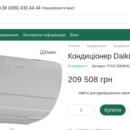
+38 (099) 430 44 44
Передзвонити вам?
овернення
Контактна інформація
Блог
Головна
Кондиціонери
Кондиціоне
Кондиціонер Daik
В наявності
Артикул: FTXZ 50N/RX
209 508 грн
Увійти
для відображення накоп
%
Купити