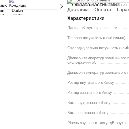
ОПЛАТА ЧАСТИНАМИ
12 платежів по 17 459.00 грн
Доставка
Оплата
Гара
Характеристики
Площа обслуговування кв.м.
Теплова потужність (номінальна)
Охолоджувальна потужність (номі
Діапазон температур зовнішнього п
охолодження оС
Діапазон температур зовнішнього п
Розмір внутрішнього блоку
Розмір зовнішнього блоку
Вага внутрішнього блоку
Вага зовнішнього блоку
Рівень звукового тиску, дБ внутрі