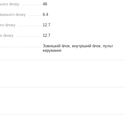
нього блоку
49
рішнього блоку
6.4
ого блоку
12.7
го блоку
12.7
Зовнішній блок, внутрішній блок, пульт
керування