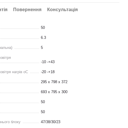
нтія
Повернення
Консультація
50
6.3
нальна)
5
овітря
-10 -+43
овітря нагрів оС
-20 -+18
295 х 798 х 372
693 х 795 х 300
50
50
шнього блоку
47/38/30/23