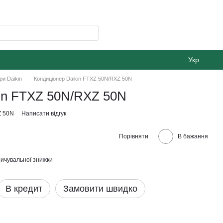
Укр
ри Daikin
Кондиціонер Daikin FTXZ 50N/RXZ 50N
in FTXZ 50N/RXZ 50N
Z 50N
Написати відгук
Порівняти
В бажання
ичувальної знижки
В кредит
Замовити швидко