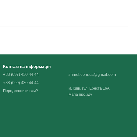
Контактна інформація
+38 (097) 430 44 44
shmel.com.ua@gmail.com
+38 (099) 430 44 44
м. Київ, вул. Ернста 16А
Передзвонити вам?
Мапа проїзду