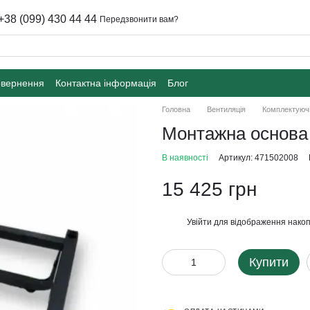
+38 (099) 430 44 44
Передзвонити вам?
овернення
Контактна інформація
Блог
Головна
Вентиляція
Комплектуючі
Монтажна основа
В наявності
Артикул: 471502008
15 425 грн
Увійти
для відображення накоп
%
Купити